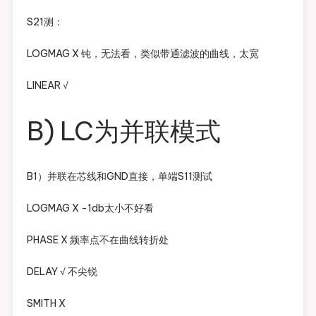
S21测：
LOGMAG X 钝，无法看，类似带通滤波的曲线，太宽
LINEAR √
B) LC为并联模式
B1）并联在芯线和GND直接，单端S11测试
LOGMAG X -1db太小不好看
PHASE X 频率点不在曲线转折处
DELAY √ 不尖锐
SMITH X