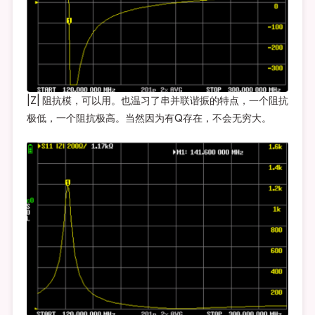
|Z| 阻抗模，可以用。也温习了串并联谐振的特点，一个阻抗
极低，一个阻抗极高。当然因为有Q存在，不会无穷大。