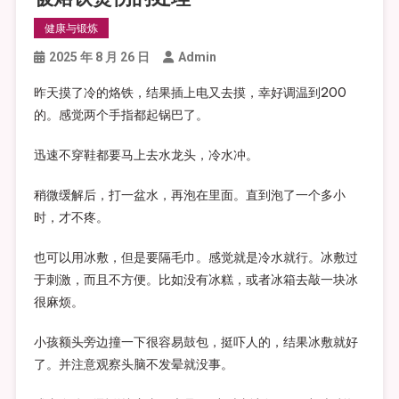
健康与锻炼
2025 年 8 月 26 日
Admin
昨天摸了冷的烙铁，结果插上电又去摸，幸好调温到200
的。感觉两个手指都起锅巴了。
迅速不穿鞋都要马上去水龙头，冷水冲。
稍微缓解后，打一盆水，再泡在里面。直到泡了一个多小
时，才不疼。
也可以用冰敷，但是要隔毛巾。感觉就是冷水就行。冰敷过
于刺激，而且不方便。比如没有冰糕，或者冰箱去敲一块冰
很麻烦。
小孩额头旁边撞一下很容易鼓包，挺吓人的，结果冰敷就好
了。并注意观察头脑不发晕就没事。