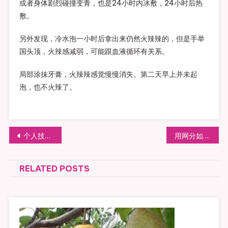
或者身体剧烈碰撞变青，也是24小时内冰敷，24小时后热
敷。
另外发现，冷水泡一小时后拿出来仍然火辣辣的，但是手举
国头顶，火辣感减弱，可能跟血液循环有关系。
局部涂抹牙膏，火辣辣感觉慢慢消失。第二天早上并未起
泡，也不火辣了。
文章导航
个人技术博客经过一年时间更新某度出来86个页面
用网分如何测量LC谐振的频率和可调范围
RELATED POSTS