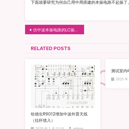
下面就要研究为何自己用中周搭建的本振电路不起振了
文章导航
仿中波本振电路的LC振荡器电路实验
RELATED POSTS
测试室内
2025 年
给德生R9012增加中波外置天线
（拉杆馈入）
2025 年 1 月 13 日
admin