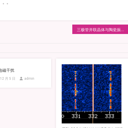
。。。
三极管并联晶体与陶瓷振荡器实验初步
电磁干扰
 12 月 5 日
admin