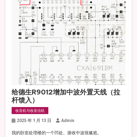
给德生R9012增加中波外置天线（拉
杆馈入）
收音机与收发信机
2025 年 1 月 13 日
Admin
我的卧室处理楼的一个凹处。接收中波很尴尬。