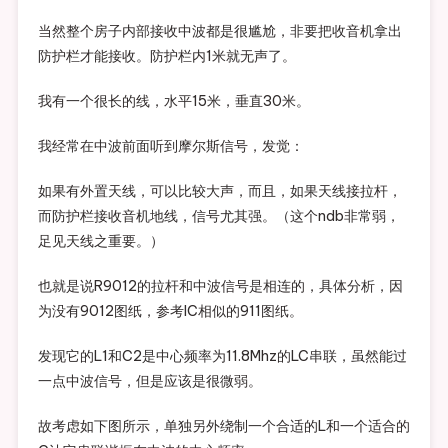
当然整个房子内部接收中波都是很尴尬，非要把收音机拿出
防护栏才能接收。防护栏内1米就无声了。
我有一个很长的线，水平15米，垂直30米。
我经常在中波前面听到摩尔斯信号，发觉：
如果有外置天线，可以比较大声，而且，如果天线接拉杆，
而防护栏接收音机地线，信号尤其强。（这个ndb非常弱，
足见天线之重要。）
也就是说R9012的拉杆和中波信号是相连的，具体分析，因
为没有9012图纸，参考IC相似的911图纸。
发现它的L1和C2是中心频率为11.8Mhz的LC串联，虽然能过
一点中波信号，但是应该是很微弱。
故考虑如下图所示，单独另外绕制一个合适的L和一个适合的