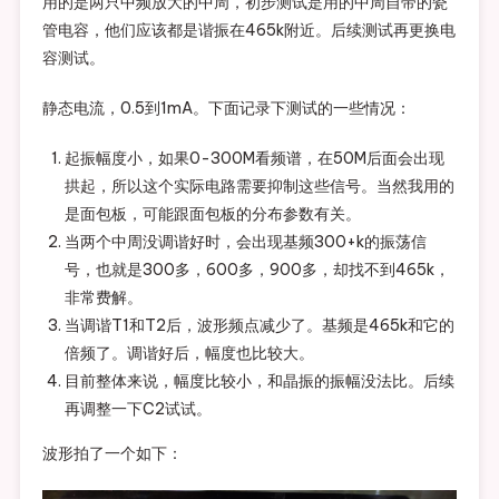
用的是两只中频放大的中周，初步测试是用的中周自带的瓷
管电容，他们应该都是谐振在465k附近。后续测试再更换电
容测试。
静态电流，0.5到1mA。下面记录下测试的一些情况：
起振幅度小，如果0-300M看频谱，在50M后面会出现
拱起，所以这个实际电路需要抑制这些信号。当然我用的
是面包板，可能跟面包板的分布参数有关。
当两个中周没调谐好时，会出现基频300+k的振荡信
号，也就是300多，600多，900多，却找不到465k，
非常费解。
当调谐T1和T2后，波形频点减少了。基频是465k和它的
倍频了。调谐好后，幅度也比较大。
目前整体来说，幅度比较小，和晶振的振幅没法比。后续
再调整一下C2试试。
波形拍了一个如下：