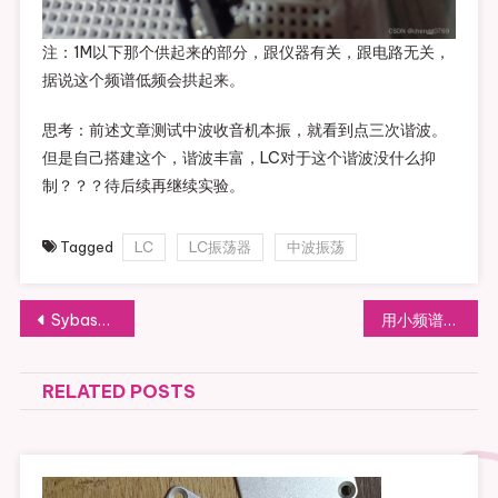
注：1M以下那个供起来的部分，跟仪器有关，跟电路无关，
据说这个频谱低频会拱起来。
思考：前述文章测试中波收音机本振，就看到点三次谐波。
但是自己搭建这个，谐波丰富，LC对于这个谐波没什么抑
制？？？待后续再继续实验。
Tagged
LC
LC振荡器
中波振荡
文章导航
Sybase的Anywhere安装后报错sybase central internal error
用小频谱仪观察收音机的本振
RELATED POSTS