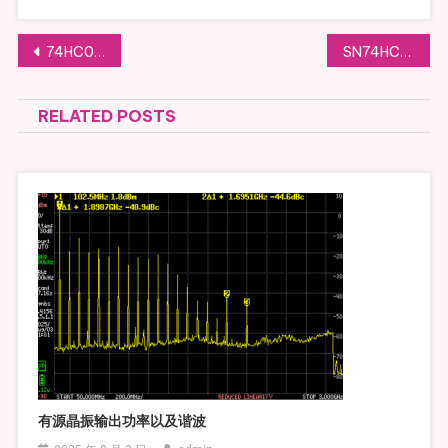
文章导航
74HC04做陶瓷和晶体振荡器实验初步
SN74HC14+陶瓷振子做振荡器的试验初步
RELATED POSTS
有源晶振输出功率以及谐波