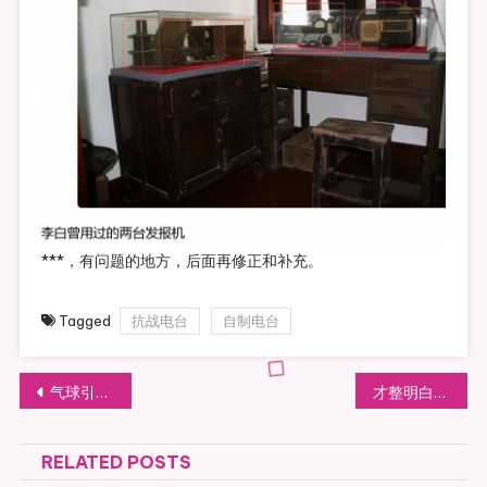
***，有问题的地方，后面再修正和补充。
Tagged
抗战电台
自制电台
文章导航
气球引导的高空天线
才整明白什么是端馈天线
RELATED POSTS