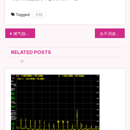
Tagged
天线
文章导航
燃气报警器的寿命
永不消逝的电波里面的自制电台是怎么样的
RELATED POSTS