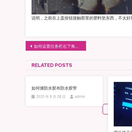
说明，之前在上盖按钮接触那里的塑料垫东西，不太好
文章导航
如何设置任务栏右下角的日期那里显示出星期几？
RELATED POSTS
如何缠防水胶布防水胶带
2025 年 8 月 28 日
admin