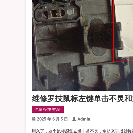
维修罗技鼠标左键单击不灵和
电脑/家电/电源
2025 年 6 月 5 日
Admin
用久了，这个鼠标感觉左键非常不灵，拿起来手指就特