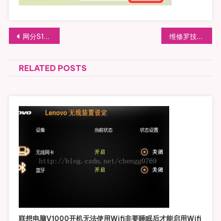
文章导航
网分S11显示格式的换算R+jX，Re+Im，R+L/C
维修罗技鼠标左键单击不灵和滚轮不灵的故障
RELATED POSTS
联想电脑V1000开机无法使用wifi非要睡眠后才能启用wifi