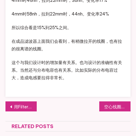
4mm时46nh，拉到22mm时，38nh。变化率17%
4mm时58nh，拉到22mm时，44nh。变化率24%
所以综合看是15%到25%之间。
在成品滤波器上面我们会看到，有稍微拉开的线圈，也有拉
的很离谱的线圈。
这个与我们设计时的增加量有关系。也与设计的准确性有关
系。当然还与分布电容也有关系。比如实际的分布电容过
大，造成电感要拉得非常长。
文章导航
用Filter solutions，ADS，AWR分别设计滤波器看差异
空心线圈如何绕制，上锡，焊接
RELATED POSTS