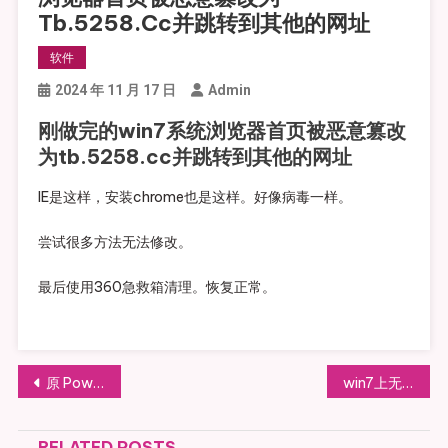
Tb.5258.cc并跳转到其他的网址
软件
2024 年 11 月 17 日
Admin
刚做完的win7系统浏览器首页被恶意篡改
为tb.5258.cc并跳转到其他的网址
IE是这样，安装chrome也是这样。好像病毒一样。
尝试很多方法无法修改。
最后使用360急救箱清理。恢复正常。
文章导航
原 Powerbuilder混淆,加密(powerbuilder防止反编译,pb混淆器，PB加壳，支持5-12) 改进版本效果图
win7上无法卸载和安装IE11的处理（来自某经验）
RELATED POSTS